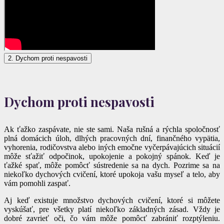
2. Dychom proti nespavosti
Dychom proti nespavosti
Ak ťažko zaspávate, nie ste sami. Naša rušná a rýchla spoločnosť
plná domácich úloh, dlhých pracovných dní, finančného vypätia,
vyhorenia, rodičovstva alebo iných emočne vyčerpávajúcich situácií
môže sťažiť odpočinok, upokojenie a pokojný spánok. Keď je
ťažké spať, môže pomôcť sústredenie sa na dych. Pozrime sa na
niekoľko dychových cvičení, ktoré upokoja vašu myseľ a telo, aby
vám pomohli zaspať.
Aj keď existuje množstvo dychových cvičení, ktoré si môžete
vyskúšať, pre všetky platí niekoľko základných zásad. Vždy je
dobré zavrieť oči, čo vám môže pomôcť zabrániť rozptýleniu.