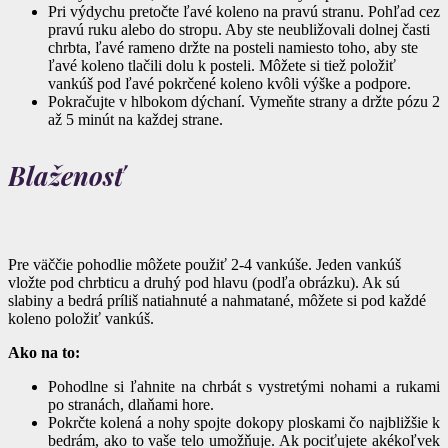
Pri výdychu pretočte ľavé koleno na pravú stranu. Pohľad cez
pravú ruku alebo do stropu. Aby ste neubližovali dolnej časti
chrbta, ľavé rameno držte na posteli namiesto toho, aby ste
ľavé koleno tlačili dolu k posteli. Môžete si tiež položiť
vankúš pod ľavé pokrčené koleno kvôli výške a podpore.
Pokračujte v hlbokom dýchaní. Vymeňte strany a držte pózu 2
až 5 minút na každej strane.
Blaženosť
Pre väččie pohodlie môžete použiť 2-4 vankúše. Jeden vankúš
vložte pod chrbticu a druhý pod hlavu (podľa obrázku). Ak sú
slabiny a bedrá príliš natiahnuté a nahmatané, môžete si pod každé
koleno položiť vankúš.
Ako na to:
Pohodlne si ľahnite na chrbát s vystretými nohami a rukami
po stranách, dlaňami hore.
Pokrčte kolená a nohy spojte dokopy ploskami čo najbližšie k
bedrám, ako to vaše telo umožňuje. Ak pociťujete akékoľvek