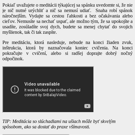
Pokiaľ uvažujete o meditácii týkajúcej sa spánku uvedomte si, že nie
je nič nutné urýchliť a nič sa nemusí udiať. Snaha robí spánok
náročnejším. Vydajte sa cestou ľahkosti a bez očakávania alebo
cieľov. Nemusíte sa nechať uspať, ale možno tým, že sa upokojíte a
usadíte, zosúladíte svoj dych, budete sa menej chytať do svojich
myšlienok, tak či tak zaspíte.
Pre meditáciu, ktorá nasleduje, nebude na konci žiaden zvuk,
inštrukcia, ktorá by naznačovala koniec cvičenia. Na konci
pokračujte v cvičení, alebo si radšej doprajte dobrý nočný
odpočinok.
TIP: Meditácia so slúchadlami na ušiach môže byť skvelým
spôsobom, ako sa dostať do praxe všímavosti.