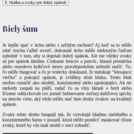
5. Hudba a zvuky pre dobrý spánok
Biely šum
Je lepšie spať v tichu alebo s určitým ruchom? Aj keď sa to môže
zdať trochu ťažké uveriť, dokonalé ticho môže niektorým ľuďom
zabrániť v tom, aby si dopriali dobrý spánok.
Ale nie všetky zvuky
sú pre spánok ideálne. Cinkanie hrncov a panvíc, hlasná premávka
alebo susedovo krikľavé stereo pravdepodobne nebudú stačiť. To,
čo môže fungovať a čo je vedecky dokázané, že indukuje “klesajuce
viečka” a pokojný spánok, je zvláštny druh hluku. Tento hluk
možno označiť ako okolitý, konzistentný alebo upokojujúci. Ak ste
niekedy zaspali na pláži, zatiaľ čo sa vlny lámali o breh alebo
šťastne oddychovali cez jemné bubnovanie nočnej dažďovej sprchy
na streche viete, aký efekt môžu mať tieto druhy zvukov na kvalitný
spánok.
Zvuky tohto druhu fungujú tak, že vytvárajú hladinu stabilného a
konzistentného šumu v pozadí, ktorá môže pomôcť maskovať rôzne
zvuky, ktoré by vás inak mohli v noci zobudiť.