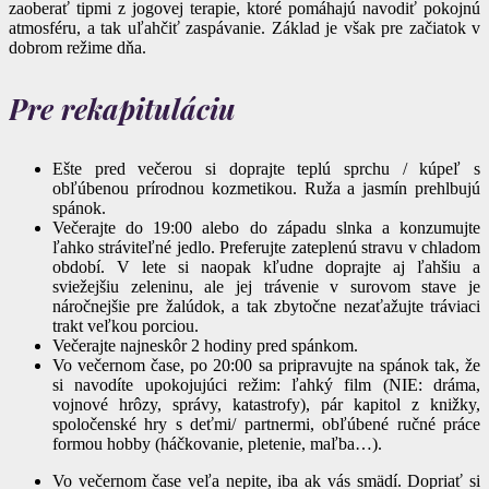
zaoberať tipmi z jogovej terapie, ktoré pomáhajú navodiť pokojnú
atmosféru, a tak uľahčiť zaspávanie. Základ je však pre začiatok v
dobrom režime dňa.
Pre rekapituláciu
Ešte pred večerou si doprajte teplú sprchu / kúpeľ s
obľúbenou prírodnou kozmetikou. Ruža a jasmín prehlbujú
spánok.
Večerajte do 19:00 alebo do západu slnka a konzumujte
ľahko stráviteľné jedlo. Preferujte zateplenú stravu v chladom
období. V lete si naopak kľudne doprajte aj ľahšiu a
sviežejšiu zeleninu, ale jej trávenie v surovom stave je
náročnejšie pre žalúdok, a tak zbytočne nezaťažujte tráviaci
trakt veľkou porciou.
Večerajte najneskôr 2 hodiny pred spánkom.
Vo večernom čase, po 20:00 sa pripravujte na spánok tak, že
si navodíte upokojujúci režim: ľahký film (NIE: dráma,
vojnové hrôzy, správy, katastrofy), pár kapitol z knižky,
spoločenské hry s deťmi/ partnermi, obľúbené ručné práce
formou hobby (háčkovanie, pletenie, maľba…).
Vo večernom čase veľa nepite, iba ak vás smädí. Dopriať si