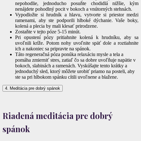
nepohodlie, jednoducho posuňte chodidlá nižšie, kým
nenájdete pohodlný pocit v bokoch a vnútorných stehnách.
Vypodložte si hrudník a hlavu, vytvorte si priestor medzi
ramenami, aby ste podporili hlboké dýchanie. Vaše boky,
kolená a plecia by mali klesať prirodzene.
Zostaňte v tejto póze 5-15 minút.
Pri opustení pózy pritiahnite kolená k hrudníku, aby sa
uvoľnili kríže. Potom nohy uvoľnite späť dole a roztiahnite
ich a nakoniec sa pripravte na spánok.
Táto regeneračná póza ponúka relaxáciu mysle a tela a
pomáha zmierniť stres, zatiaľ čo sa dobre uvoľňuje napätie v
bokoch, slabinách a ramenách. Vyskúšajte tento krátky a
jednoduchý sled, ktorý môžete urobiť priamo na posteli, aby
ste sa pri hlbokom spánku cítili uvoľnene a blažene.
4. Meditácia pre dobrý spánok
Riadená meditácia pre dobrý
spánok