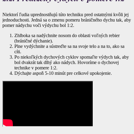
Niektorí ľudia uprednostňujú túto techniku ​​pred ostatnými kvôli jej
jednoduchosti. Jedná sa o zmenu pomeru bráničného dychu tak, aby
pomer nádychu voči výdychu bol 1:2.
Zhlboka sa nadýchnite nosom do oblasti voľných rebier
(bráničné dýchanie).
Plne vydýchnite a sústreďte sa na svoje telo a na to, ako sa
cíti.
Po niekoľkých dychových cyklov spomaľte výdych tak, aby
bol dvakrát tak dlhý ako nádych. Hovoríme o dychovej
technike v pomere 1:2.
Dýchajte aspoň 5-10 minút pre celkové upokojenie.