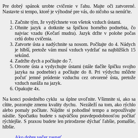
Pre dobrý spánok urobte cvičenie v ľahu. Majte oči zatvorené.
Nastavte si tempo, ktoré je výhodné pre vás, do ničoho sa nenúťte.
Začnite tým, že vydýchnete von všetok vzduch ústami.
Ohnite jazyk a dotknite sa špičkou horného podnebia, čo
najviac vzadu (Kečarí mudra). Jazyk držte v polohe počas
celú dobu cvičenia.
Zatvorte ústa a nadýchnite sa nosom. Počítajte do 4. Nádych
je hlbší, pretože vám musí vzduch vydržať na najbližších 15
sekúnd.
Zadržte dych a počítajte do 7.
Otvorte ústa a vydychujte ústami (stále tlačíte špičku svojho
jazyka na podnebie) a počítajte do 8. Pri výdychu môžete
počuť jemné prúdenie vzduchu cez otvorené ústa, pretože
vzduch naráža na jazyk.
Opakujte 4x.
Na konci posledného cyklu sa úplne uvoľnite. Všimnite si, ako sa
cítite, pozorujte zmenu kvality dychu. Nezáleží na tom, ako rýchlo
alebo pomaly počítate. Nájdite si pohodlné tempo a nepoužívajte
násilie. Spočiatku budete s najväčšou pravdepodobnosťou počítať
rýchlejšie. S praxou budete len prirodzene dýchať ľahšie, pomalšie,
hlbšie.
Ako dobre večer zaspať