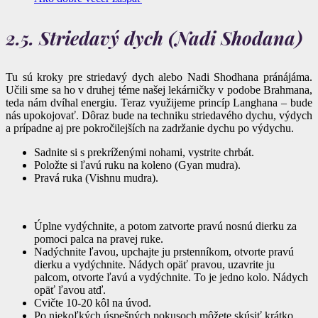
2.5. Striedavý dych (Nadi Shodana)
Tu sú kroky pre striedavý dych alebo Nadi Shodhana pránájáma.
Učili sme sa ho v druhej téme našej lekárničky v podobe Brahmana,
teda nám dvíhal energiu. Teraz využijeme princíp Langhana – bude
nás upokojovať. Dôraz bude na techniku striedavého dychu, výdych
a prípadne aj pre pokročilejších na zadržanie dychu po výdychu.
Sadnite si s prekríženými nohami, vystrite chrbát.
Položte si ľavú ruku na koleno (Gyan mudra).
Pravá ruka (Vishnu mudra).
Úplne vydýchnite, a potom zatvorte pravú nosnú dierku za
pomoci palca na pravej ruke.
Nadýchnite ľavou, upchajte ju prstenníkom, otvorte pravú
dierku a vydýchnite. Nádych opäť pravou, uzavrite ju
palcom, otvorte ľavú a vydýchnite. To je jedno kolo. Nádych
opäť ľavou atď.
Cvičte 10-20 kôl na úvod.
Po niekoľkých úspešných pokusoch môžete skúsiť krátko