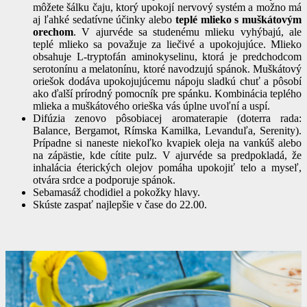
môžete šálku čaju, ktorý upokojí nervový systém a možno má
aj ľahké sedatívne účinky alebo
teplé mlieko s muškátovým
orechom
. V ajurvéde sa studenému mlieku vyhýbajú, ale
teplé mlieko sa považuje za liečivé a upokojujúce. Mlieko
obsahuje L-tryptofán aminokyselinu, ktorá je predchodcom
serotonínu a melatonínu, ktoré navodzujú spánok. Muškátový
oriešok dodáva upokojujúcemu nápoju sladkú chuť a pôsobí
ako ďalší prírodný pomocník pre spánku. Kombinácia teplého
mlieka a muškátového orieška vás úplne uvoľní a uspí.
Difúzia zenovo pôsobiacej aromaterapie (doterra rada:
Balance, Bergamot, Rímska Kamilka, Levanduľa, Serenity).
Prípadne si n
aneste niekoľko kvapiek oleja na vankúš alebo
na zápästie, kde cítite pulz. V ajurvéde sa predpokladá, že
inhalácia éterických olejov pomáha upokojiť telo a myseľ,
otvára srdce a podporuje spánok.
Sebamasáž chodidiel a pokožky hlavy.
Skúste zaspať najlepšie v čase do 22.00.