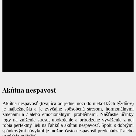
Akútna nespavosť
Akútna nespavosť (trvajúca od jednej noci do niekoľkých týždňov)
je najbežnejšia a je zvyčajne spôsobená stresom, hormonálnymi
zmenami a / alebo emocionálnymi problémami. Našťastie účinky
jogy na zníženie stresu, upokojenie a prirodzené vyváženie z nej
robia perfektný liek na ľahkú a akútnu nespavosť. Spolu s dobrými
spánkovými návykmi je možné často nespavosti predchádzať alebo