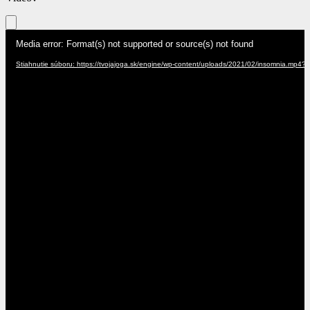
Video
Media error: Format(s) not supported or source(s) not found
prehrávač
Stiahnutie súboru: https://tvojajoga.sk/engine/wp-content/uploads/2021/02/insomnia.mp4?