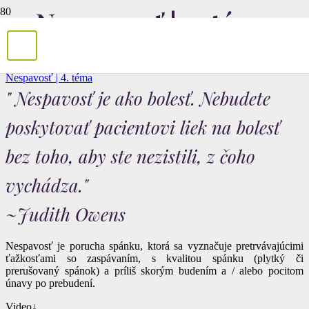
Nespavosť | 4. téma
Tvoja Joga
Jogová lekárnička
Nespavosť | 4. téma
" Nespavosť je ako bolesť. Nebudete
poskytovať pacientovi liek na bolesť
bez toho, aby ste nezistili, z čoho
vychádza."
~Judith Owens
Nespavosť je porucha spánku, ktorá sa vyznačuje pretrvávajúcimi
ťažkosťami so zaspávaním, s kvalitou spánku (plytký či
prerušovaný spánok) a príliš skorým budením a / alebo pocitom
únavy po prebudení.
Video↓