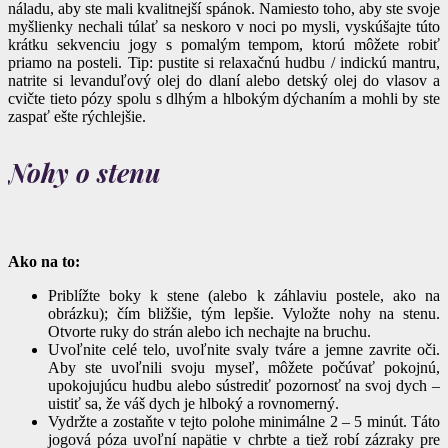
náladu, aby ste mali kvalitnejší spánok. Namiesto toho, aby ste svoje
myšlienky nechali túlať sa neskoro v noci po mysli, vyskúšajte túto
krátku sekvenciu jogy s pomalým tempom, ktorú môžete robiť
priamo na posteli. Tip: pustite si relaxačnú hudbu / indickú mantru,
natrite si levanduľový olej do dlaní alebo detský olej do vlasov a
cvičte tieto pózy spolu s dlhým a hlbokým dýchaním a mohli by ste
zaspať ešte rýchlejšie.
Nohy o stenu
Ako na to:
Priblížte boky k stene (alebo k záhlaviu postele, ako na
obrázku); čím bližšie, tým lepšie. Vyložte nohy na stenu.
Otvorte ruky do strán alebo ich nechajte na bruchu.
Uvoľnite celé telo, uvoľnite svaly tváre a jemne zavrite oči.
Aby ste uvoľnili svoju myseľ, môžete počúvať pokojnú,
upokojujúcu hudbu alebo sústrediť pozornosť na svoj dych –
uistiť sa, že váš dych je hlboký a rovnomerný.
Vydržte a zostaňte v tejto polohe minimálne 2 – 5 minút. Táto
jogová póza uvoľní napätie v chrbte a tiež robí zázraky pre