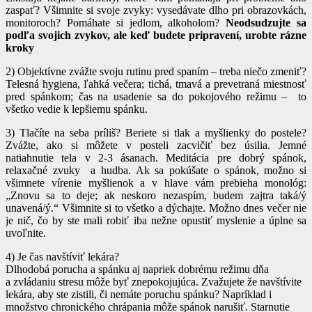
zaspať? Všimnite si svoje zvyky: vysedávate dlho pri obrazovkách,
monitoroch? Pomáhate si jedlom, alkoholom?
Neodsudzujte sa
podľa svojich zvykov, ale keď budete pripravení, urobte rázne
kroky
2) Objektívne zvážte svoju rutinu pred spaním – treba niečo zmeniť?
Telesná hygiena, ľahká večera; tichá, tmavá a prevetraná miestnosť
pred spánkom; čas na usadenie sa do pokojového režimu – to
všetko vedie k lepšiemu spánku.
3) Tlačíte na seba príliš? Beriete si tlak a myšlienky do postele?
Zvážte, ako si môžete v posteli zacvičiť bez úsilia. Jemné
natiahnutie tela v 2-3 ásanach. Meditácia pre dobrý spánok,
relaxačné zvuky a hudba. Ak sa pokúšate o spánok, možno si
všimnete vírenie myšlienok a v hlave vám prebieha monológ:
„Znovu sa to deje; ak neskoro nezaspím, budem zajtra taká/ý
unavená/ý.“ Všimnite si to všetko a dýchajte. Možno dnes večer nie
je nič, čo by ste mali robiť iba nežne opustiť myslenie a úplne sa
uvoľnite.
4) Je čas navštíviť lekára?
Dlhodobá porucha a spánku aj napriek dobrému režimu dňa
a zvládaniu stresu môže byť znepokojujúca. Zvažujete že navštívite
lekára, aby ste zistili, či nemáte poruchu spánku? Napríklad i
množstvo chronického chrápania môže spánok narušiť. Starnutie