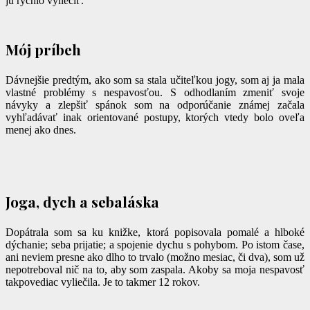
ju rýchlo vyliečiť.
Mój príbeh
Dávnejšie predtým, ako som sa stala učiteľkou jogy, som aj ja mala
vlastné problémy s nespavosťou. S odhodlaním zmeniť svoje
návyky a zlepšiť spánok som na odporúčanie známej začala
vyhľadávať inak orientované postupy, ktorých vtedy bolo oveľa
menej ako dnes.
Joga, dych a sebaláska
Dopátrala som sa ku knižke, ktorá popisovala pomalé a hlboké
dýchanie; seba prijatie; a spojenie dychu s pohybom. Po istom čase,
ani neviem presne ako dlho to trvalo (možno mesiac, či dva), som už
nepotreboval nič na to, aby som zaspala. Akoby sa moja nespavosť
takpovediac vyliečila. Je to takmer 12 rokov.