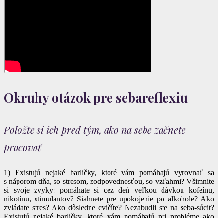
Okruhy otázok pre sebareflexiu
Položte si ich pred tým, ako na sebe začnete
pracovať
1) Existujú nejaké barličky, ktoré vám pomáhajú vyrovnať sa
s náporom dňa, so stresom, zodpovednosťou, so vzťahmi? Všimnite
si svoje zvyky: pomáhate si cez deň veľkou dávkou kofeínu,
nikotínu, stimulantov? Siahnete pre upokojenie po alkohole? Ako
zvládate stres? Ako dôsledne cvičíte? Nezabudli ste na seba-súcit?
Existujú nejaké barličky, ktoré vám pomáhajú pri probléme ako