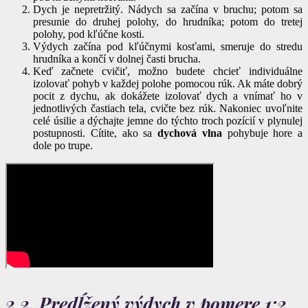
Dych je nepretržitý. Nádych sa začína v bruchu; potom sa
presunie do druhej polohy, do hrudníka; potom do tretej
polohy, pod kľúčne kosti.
Výdych začína pod kľúčnymi kosťami, smeruje do stredu
hrudníka a končí v dolnej časti brucha.
Keď začnete cvičiť, možno budete chcieť individuálne
izolovať pohyb v každej polohe pomocou rúk. Ak máte dobrý
pocit z dychu, ak dokážete izolovať dych a vnímať ho v
jednotlivých častiach tela, cvičte bez rúk. Nakoniec uvoľnite
celé úsilie a dýchajte jemne do týchto troch pozícií v plynulej
postupnosti. Cítite, ako sa
dychová vlna
pohybuje hore a
dole po trupe.
2.2. Predĺžený výdych v pomere 1:2