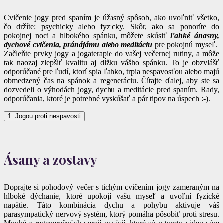
Cvičenie jogy pred spaním je úžasný spôsob, ako uvoľniť všetko,
čo držíte: psychicky alebo fyzicky. Skôr, ako sa ponoríte do
pokojnej noci a hlbokého spánku, môžete skúsiť
ľahké ánasny,
dychové cvičenia, pránájámu alebo meditáciu
pre pokojnú myseľ.
Začleňte prvky jogy a jogaterapie do vašej večernej rutiny, a môže
tak naozaj zlepšiť kvalitu aj dĺžku vášho spánku. To je obzvlášť
odporúčané pre ľudí, ktorí spia ľahko, trpia nespavosťou alebo majú
obmedzený čas na spánok a regeneráciu. Čítajte ďalej, aby ste sa
dozvedeli o výhodách jogy, dychu a meditácie pred spaním. Rady,
odporúčania, ktoré je potrebné vyskúšať a pár tipov na úspech :-).
1. Jogou proti nespavosti
Ásany a zostavy
Doprajte si pohodový večer s tichým cvičením jogy zameraným na
hlboké dýchanie, ktoré upokojí vašu myseľ a uvoľní fyzické
napätie. Táto kombinácia dychu a pohybu aktivuje váš
parasympatický nervový systém, ktorý pomáha pôsobiť proti stresu.
Mnohé z regeneračných verzií poyícií, ktoré sú v tomto videu vám