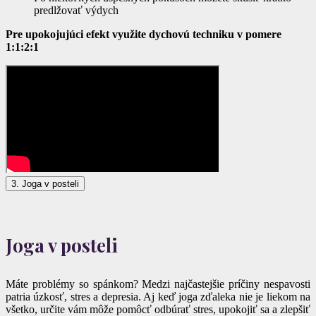
predlžovať výdych
Pre upokojujúci efekt využite dychovú techniku v pomere
1:1:2:1
3. Joga v posteli
Joga v posteli
Máte problémy so spánkom? Medzi najčastejšie príčiny nespavosti
patria úzkosť, stres a depresia. Aj keď joga zďaleka nie je liekom na
všetko, určite vám môže pomôcť odbúrať stres, upokojiť sa a zlepšiť