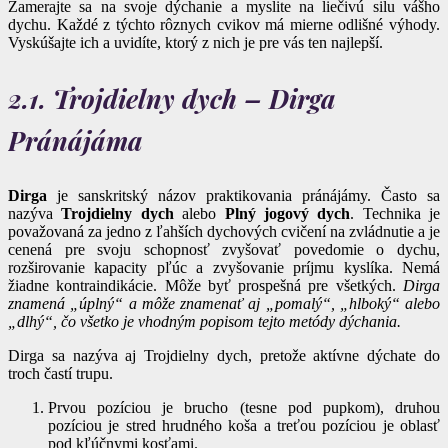
Zamerajte sa na svoje dýchanie a myslite na liečivú silu vášho
dychu. Každé z týchto rôznych cvikov má mierne odlišné výhody.
Vyskúšajte ich a uvidíte, ktorý z nich je pre vás ten najlepší.
2.1. Trojdielny dych – Dirga
Pránájáma
Dirga
je sanskritský názov praktikovania pránájámy. Často sa
nazýva
Trojdielny dych
alebo
Plný jogový dych
. Technika je
považovaná za jedno z ľahších dychových cvičení na zvládnutie a je
cenená pre svoju schopnosť zvyšovať povedomie o dychu,
rozširovanie kapacity pľúc a zvyšovanie príjmu kyslíka. Nemá
žiadne kontraindikácie. Môže byť prospešná pre všetkých.
Dirga
znamená „úplný“ a môže znamenať aj „pomalý“, „hlboký“ alebo
„dlhý“, čo všetko je vhodným popisom tejto metódy dýchania.
Dirga sa nazýva aj Trojdielny dych, pretože aktívne dýchate do
troch častí trupu.
Prvou pozíciou je brucho (tesne pod pupkom), druhou
pozíciou je stred hrudného koša a treťou pozíciou je oblasť
pod kľúčnymi kosťami.