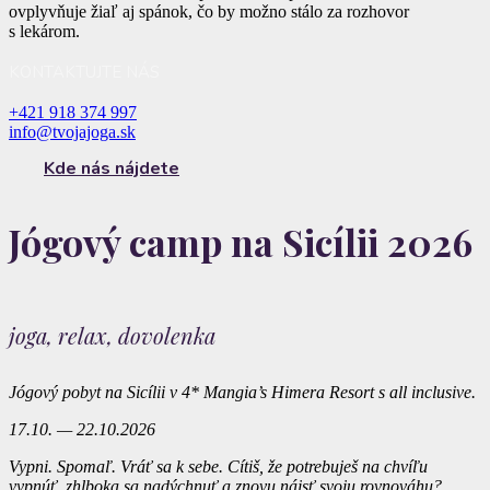
ovplyvňuje žiaľ aj spánok, čo by možno stálo za rozhovor
s lekárom.
KONTAKTUJTE NÁS
+421 918 374 997
info@tvojajoga.sk
Kde nás nájdete
Jógový camp na Sicílii 2026
joga, relax, dovolenka
Jógový pobyt na Sicílii v 4* Mangia’s Himera Resort s all inclusive.
17.10. — 22.10.2026
Vypni. Spomaľ. Vráť sa k sebe. Cítiš, že potrebuješ na chvíľu
vypnúť, zhlboka sa nadýchnuť a znovu nájsť svoju rovnováhu?