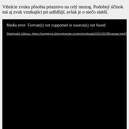
Vibrácie zvuku pôsobia priaznivo na celý mozog. Podobný účinok
má aj zvuk vznikajúci pri
udždžájí
, avšak je o niečo slabší.
Video
Media error: Format(s) not supported or source(s) not found
prehrávač
Stiahnutie súboru: https://tvojajoga.sk/engine/wp-content/uploads/2021/02/Bhramari.mp4?