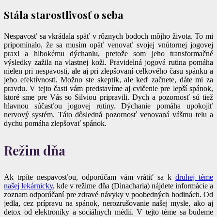
Stála starostlivosť o seba
Nespavosť sa vkrádala späť v rôznych bodoch môjho života. To mi
pripomínalo, že sa musím opäť venovať svojej vnútornej jogovej
praxi a hlbokému dýchaniu, pretože som jeho transformačné
výsledky zažila na vlastnej koži. Pravidelná jogová rutina pomáha
nielen pri nespavosti, ale aj pri zlepšovaní celkového času spánku a
jeho efektívnosti. Možno ste skeptik, ale keď začnete, dáte mi za
pravdu. V tejto časti vám predstavíme aj cvičenie pre lepší spánok,
ktoré sme pre Vás so Silviou pripravili. Dych a pozornosť sú tiež
hlavnou súčasťou jogovej rutiny. Dýchanie pomáha upokojiť
nervový systém. Táto dôsledná pozornosť venovaná vášmu telu a
dychu pomáha zlepšovať spánok.
Režim dňa
Ak trpíte nespavosťou, odporúčam vám vrátiť sa k
druhej téme
našej lekárnicky
, kde v režime dňa (Dinacharia) nájdete informácie a
zoznam odporúčaní pre zdravé návyky v poobedných hodinách. Od
jedla, cez prípravu na spánok, nerozrušovanie našej mysle, ako aj
detox od elektroniky a sociálnych médií. V tejto téme sa budeme