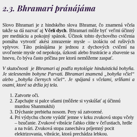
2.3. Bhramari pránájáma
Slovo Bhramari je z hindského slova Bhramar, čo znamená včela
takže sa dá nazvať aj
Včelí dych
. Bhramari môže byť veľmi účinný
pre meditáciu a pokojný spánok. Účinok tohto dychového cvičenia
pomáha vytvoriť akési zmrazenie mysle – izoláciu od rušivých
vplyvov. Táto pránájáma je jednou z dychových cvičení na
uvoľnenie mysle od nepokoja, úzkosti alebo frustrácie a zbavenie sa
hnevu, čo býva často príčina pre ktorú nemôžeme zaspať.
V skutočnosti je Bhramari aj podľa mytológie hinduistická bohyňa.
Je stelesnením bohyne Parvati. Bhramari znamená „bohyňa včiel“
alebo „bohyňa čiernych včiel“. Je spájaná s včelami, sršňami a
osami, ktoré sa držia jej tela.
Zatvorte oči.
Zapchajte si palce ušami (môžete si vyskúšať aj účinnú
murdou Shanmukhi)
Dýchanie prebieha nosom. Pery sú zatvorené.
Pri výdychu chcete vyúdiť jemne v krku zvukovú stopu včely
– bzučanie. Zvukové vibrácie ľahko cítite v čeľustiach, hrdle
a na tvári. Zvuková stopa zanecháva príjemný pocit
elektrizovania, vibrácie, ktorá prechádza lebkou.