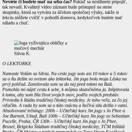
Neviete či budete mať na seba čas?
Pokiaľ sa nestihnete pripojiť,
tak nevadí. Kvalitný video záznam bude prístupný na stene
skupinky, ktorá sa vytvára za účelom spoločnej výuky, takže si
lekciu môžete cvičiť v pohodlí domova, kedykoľvek budete mať
náladu a chuť.
Silvia K.
O LEKTORKE
Namaste Volám sa Silvia. Na ceste jogy som asi 10 rokov a 5 rokov
sa o ňu delím so svetom ako lektorka. Jin joga bola moja Láska na
prvý pohľad. Zamilovala som sa do nej pred rokmi na Bali.
Pomohla mi nájsť cestu k sebe, k môjmu skutočnému ja. Inšpirovala
k tomu, aby som žila život svojich snov, podľa svojich predstáv.
Priviedla k štúdiu tradičnej čínskej medicíny. Je toho veľa, za čo jej
vďačím. A rada by som sa o túto vzácnu a liečivú silu delila s vami.
Absolvované tréningy: 200h – Učiteľský kurz Jin jogy s Jo Phee a
Joe Barnett, Ubud, Bali 100h – Učiteľský kurz Jin jogy so Sebastian
Pucelle, Praha, ČR 130h – Učiteľský kurz Jin jogy s Jo Phee,
Brusel, Belgicko Štúdium tradičnej čínskej medicíny, TČM Inštitút
Praha, ČR Shiatsu v piatich premenách so Zuna Vesan Kozáková,