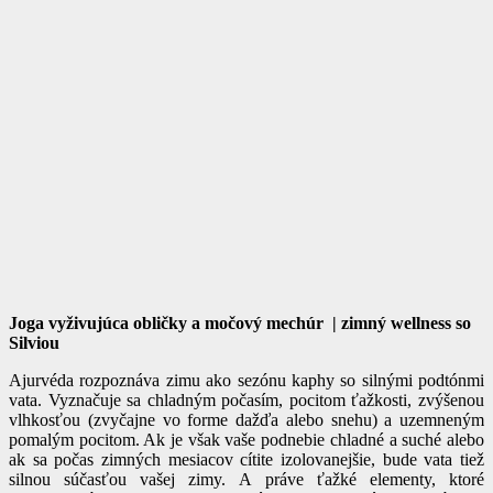
Joga vyživujúca obličky a močový mechúr | zimný wellness so
Silviou
Ajurvéda rozpoznáva zimu ako sezónu kaphy so silnými podtónmi
vata. Vyznačuje sa chladným počasím, pocitom ťažkosti, zvýšenou
vlhkosťou (zvyčajne vo forme dažďa alebo snehu) a uzemneným
pomalým pocitom. Ak je však vaše podnebie chladné a suché alebo
ak sa počas zimných mesiacov cítite izolovanejšie, bude vata tiež
silnou súčasťou vašej zimy. A práve ťažké elementy, ktoré