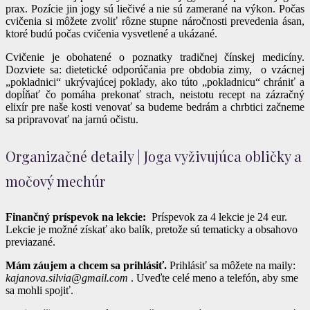
prax. Pozície jin jogy sú liečivé a nie sú zamerané na výkon. Počas
cvičenia si môžete zvoliť rôzne stupne náročnosti prevedenia ásan,
ktoré budú počas cvičenia vysvetlené a ukázané.
Cvičenie je obohatené o poznatky tradičnej čínskej medicíny.
Dozviete sa: dietetické odporúčania pre obdobia zimy, o vzácnej
„pokladnici“ ukrývajúcej poklady, ako túto „pokladnicu“ chrániť a
dopĺňať čo pomáha prekonať strach, neistotu recept na zázračný
elixír pre naše kosti venovať sa budeme bedrám a chrbtici začneme
sa pripravovať na jarnú očistu.
Organizačné detaily | Joga vyživujúca obličky a
močový mechúr
Finančný príspevok na lekcie:
Príspevok za 4 lekcie je 24 eur.
Lekcie je možné získať ako balík, pretože sú tematicky a obsahovo
previazané.
Mám záujem a chcem sa prihlásiť.
Prihlásiť sa môžete na maily:
kajanova.silvia@gmail.com
. Uveďte celé meno a telefón, aby sme
sa mohli spojiť.