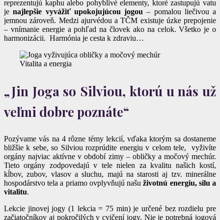
reprezentujú kaphu alebo pohyblivé elementy, ktoré zastupujú vatu
je
najlepšie vyvážiť upokojujúcou jogou
– pomalou liečivou a
jemnou zároveň. Medzi ajurvédou a TČM existuje úzke prepojenie
– vnímanie energie a pohľad na človek ako na celok. Všetko je o
harmonizácii. Harmónia je cesta k zdraviu…
Vitalita a energia
„Jin Joga so Silviou, ktorú u nás už
veľmi dobre poznáte“
Pozývame vás na 4 rôzne témy lekcií, vďaka ktorým sa dostaneme
bližšie k sebe, so Silviou rozprúdite energiu v celom tele, vyživíte
orgány najviac aktívne v období zimy – obličky a močový mechúr.
Tieto orgány zodpovedajú v tele nielen za kvalitu našich kostí,
kĺbov, zubov, vlasov a sluchu, majú na starosti aj tzv. minerálne
hospodárstvo tela a priamo ovplyvňujú našu
životnú energiu, silu a
vitalitu
.
Lekcie jinovej jogy (1 lekcia = 75 min) je určené bez rozdielu pre
začiatočníkov aj pokročilých v cvičení jogy. Nie je potrebná jogová