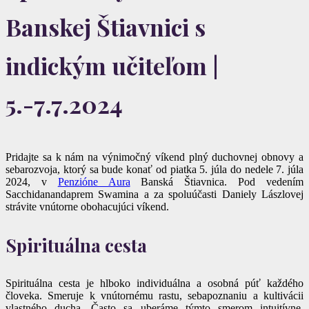
Banskej Štiavnici s
indickým učiteľom |
5.-7.7.2024
Pridajte sa k nám na výnimočný víkend plný duchovnej obnovy a
sebarozvoja, ktorý sa bude konať od piatka 5. júla do nedele 7. júla
2024, v
Penzióne Aura
Banská Štiavnica. Pod vedením
Sacchidanandaprem Swamina a za spoluúčasti Daniely Lászlovej
strávite vnútorne obohacujúci víkend.
Spirituálna cesta
Spirituálna cesta je hlboko individuálna a osobná púť každého
človeka. Smeruje k vnútornému rastu, sebapoznaniu a kultivácii
vlastného ducha. Často sa uberáme týmto smerom intuitívne,