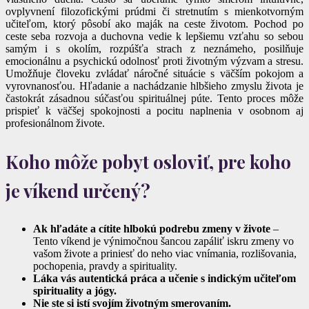
ovplyvnení filozofickými prúdmi či stretnutím s mienkotvorným
učiteľom, ktorý pôsobí ako maják na ceste životom. Pochod po
ceste seba rozvoja a duchovna vedie k lepšiemu vzťahu so sebou
samým i s okolím, rozpúšťa strach z neznámeho, posilňuje
emocionálnu a psychickú odolnosť proti životným výzvam a stresu.
Umožňuje človeku zvládať náročné situácie s väčším pokojom a
vyrovnanosťou. Hľadanie a nachádzanie hlbšieho zmyslu života je
častokrát zásadnou súčasťou spirituálnej púte. Tento proces môže
prispieť k väčšej spokojnosti a pocitu naplnenia v osobnom aj
profesionálnom živote.
Koho môže pobyt osloviť, pre koho
je víkend určený?
Ak hľadáte a cítite hlbokú podrebu zmeny v živote
–
Tento víkend je výnimočnou šancou zapáliť iskru zmeny vo
vašom živote a priniesť do neho viac vnímania, rozlišovania,
pochopenia, pravdy a spirituality.
Láka vás autentická práca a učenie s indickým učiteľom
spirituality a jógy.
Nie ste si istí svojím životným smerovaním.