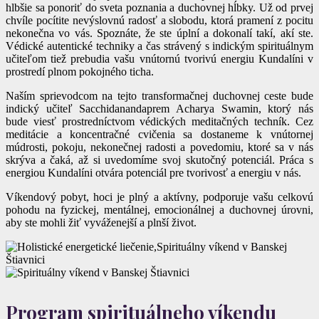
hlbšie sa ponoriť do sveta poznania a duchovnej hĺbky. Už od prvej
chvíle pocítite nevýslovnú radosť a slobodu, ktorá pramení z pocitu
nekonečna vo vás. Spoznáte, že ste úplní a dokonalí takí, akí ste.
Védické autentické techniky a čas strávený s indickým spirituálnym
učiteľom tiež prebudia vašu vnútornú tvorivú energiu Kundalíni v
prostredí plnom pokojného ticha.
Naším sprievodcom na tejto transformačnej duchovnej ceste bude
indický učiteľ Sacchidanandaprem Acharya Swamin, ktorý nás
bude viesť prostredníctvom védických meditačných techník. Cez
meditácie a koncentračné cvičenia sa dostaneme k vnútornej
múdrosti, pokoju, nekonečnej radosti a povedomiu, ktoré sa v nás
skrýva a čaká, až si uvedomíme svoj skutočný potenciál. Práca s
energiou Kundalíni otvára potenciál pre tvorivosť a energiu v nás.
Víkendový pobyt, hoci je plný a aktívny, podporuje vašu celkovú
pohodu na fyzickej, mentálnej, emocionálnej a duchovnej úrovni,
aby ste mohli žiť vyváženejší a plnší život.
Program spirituálneho víkendu