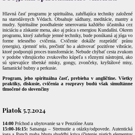
Hlavná časť programu je spirituálna, zahŕňajúca techniky založené
na starodávnych Védach. Obsahuje sádhany, meditácie, mantry a
mudry. Spirituálne poodhalenie smerovania každého účastníka cez
iniciáciu a získanie mena, ako aj práca s energiou Kundalíni. Okrem
programu, ktorý zahrňuje jemné techniky, bude ponúkaná aj jóga vo
forme telesného cvičenia. Cvičenie dokáže rozprúdiť pránu
(energiu), zjemniť telo, prečistiť ho a aktivovať pozitívne vibrácie,
ktoré podporujú proces transformácie. Nebude chýbať cesta zvukom
v podobe vibrujúceho zvukového kúpeľa s rôznymi nástrojmi, ako
sú spievajúce tibetské misky, gongy, zvončeky, kryštálové misy,
šamanické bubny a perkusie.
Program, jeho spirituálna časť, prebieha v angličtine. Všetky
praktiky, diskusie, cvičenia a rozpravy budú však simultánne
tlmočené do slovenčiny
Piatok 5.7.2024
14:00
Príchod a ubytovanie sa v Penzióne Aura
15:00-16:15:
Satsanga – Stretnutie a otázky/odpovede. Autentická
joga a Panch maha bhuta shuddhi kriya (čistenie piatich elementov