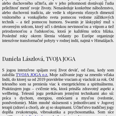
alebo duchovného učiteľa, ale v jeho prítomnosti dostávajú ľudia
príležitosť meniť svoje životy. Nenasleduje konkrétne náboženstvo,
alebo duchovnú tradíciu, ale vedie k objaveniu rôznych dimenzií
vnútorného a vonkajšieho sveta pomocou vedome zážitkových
techník – a tiež pomocou humoru. Swamin je láskyplný muž s
otvoreným srdcom, ktorý učí s detskou nevinnosťou a vtipom a tiež
prirodzenosťou a ľudskosťou, ktorá je každému srdcu blízka.
Posledné roky okrem šírenia védanty po Európe organizuje
intenzívne transformačné pobyty v rodnej indii, najmä v Himalájach.
Daniela Lászlová, TVOJA JOGA
S jogou intenzívne spájam svoj život deväť, od času, kedy som
založila
TVOJA JOGA o.z.
Moje zažívanie jogy sa zmenilo vďaka
Indii, do ktorej sa od 2019 pravidelne vraciam aj viackrát za rok. Od
telesného som sa preniesla viac k energetickému a spirituálnemu.
Praktizujem jogu – cvičenie tela, ktorá prináša zdravotný aspekt a
wellbeing. Telesnú jogu pretkávam jemnými technikami ako sú:
práca s dychom, energiou, emóciami a mysľou (vedomie,
pondvedomie). Mám mnohé skúsenosti s jednotlivcami v Jogovej
terapii (zdraví a chorí), ale aj so skupinami. Učiteľstvo tradičnej jogy
dopĺňa zvukoterapia, vibroakutika a psychosomatika. Som síce