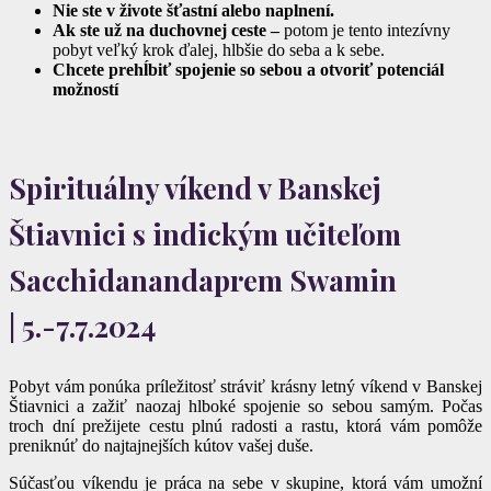
Nie ste v živote šťastní alebo naplnení.
Ak ste už na duchovnej ceste –
potom je tento intezívny
pobyt veľký krok ďalej, hlbšie do seba a k sebe.
Chcete prehĺbiť spojenie so sebou a otvoriť potenciál
možností
Spirituálny víkend v Banskej
Štiavnici s indickým učiteľom
Sacchidanandaprem Swamin
| 5.-7.7.2024
Pobyt vám ponúka príležitosť stráviť krásny letný víkend v Banskej
Štiavnici a zažiť naozaj hlboké spojenie so sebou samým. Počas
troch dní prežijete cestu plnú radosti a rastu, ktorá vám pomôže
preniknúť do najtajnejších kútov vašej duše.
Súčasťou víkendu je práca na sebe v skupine, ktorá vám umožní