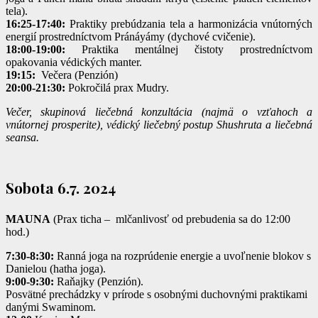
tela).
16:25-17:40:
Praktiky prebúdzania tela a harmonizácia vnútorných
energií prostredníctvom Pránáyámy (dychové cvičenie).
18:00-19:00:
Praktika mentálnej čistoty prostredníctvom
opakovania védických manter.
19:15:
Večera (Penzión)
20:00-21:30:
Pokročilá prax Mudry.
Večer, skupinová liečebná konzultácia (najmä o vzťahoch a
vnútornej prosperite), védický liečebný postup Shushruta a liečebná
seansa.
Sobota 6.7. 2024
MAUNA
(Prax ticha – mlčanlivosť od prebudenia sa do 12:00
hod.)
7:30-8:30:
Ranná joga na rozprúdenie energie a uvoľnenie blokov s
Danielou (hatha joga).
9:00-9:30:
Raňajky (Penzión).
Posvätné prechádzky v prírode s osobnými duchovnými praktikami
danými Swaminom.