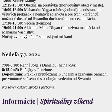
12:00
Koniec Mauny
12:15-13:30:
Obedňajšia prestávka (Individuálny obed v meste).
14:00-16:00:
Maharudra Yagya (ohňový obrad) na odstránenie
všetkých prekážok a negativít zo života a pre tých, ktorí chcú,
možnosť dostať od Swamiho duchovné meno cez iniciáciu.
17:30-18:30:
Večera (Penzión)
19:00-21:00:
Akhanda Maha Dhyan (Intenzívna meditácia od
Maharshi Vashisthy).
Nočný zvukový kúpeľ s tibetskými miskami
Nedeľa 7.7. 2024
7:00-8:00:
Ranná Joga s Danielou (hatha joga)
8:15-9:45:
Raňajky v Penzióne.
Dopoludnia:
Praktika prebúdzania Kundalini a zažívanie Samadhi
pre vnútorné skúsenosti s osobným vedením od Swamina.
Na záver oslava života s farbami.
Informácie |
Spirituálny víkend