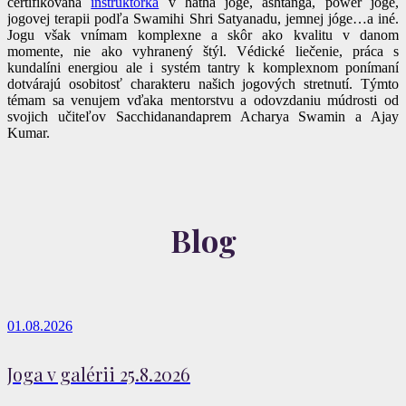
certifikovaná
inštruktorka
v hatha joge, ashtanga, power joge,
jogovej terapii podľa Swamihi Shri Satyanadu, jemnej jóge…a iné.
Jogu však vnímam komplexne a skôr ako kvalitu v danom
momente, nie ako vyhranený štýl. Védické liečenie, práca s
kundalíni energiou ale i systém tantry k komplexnom ponímaní
dotvárajú osobitosť charakteru našich jogových stretnutí. Týmto
témam sa venujem vďaka mentorstvu a odovzdaniu múdrosti od
svojich učiteľov Sacchidanandaprem Acharya Swamin a Ajay
Kumar.
Blog
01.08.2026
Joga v galérii 25.8.2026