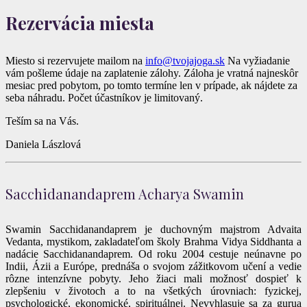
Rezervácia miesta
Miesto si rezervujete mailom na
info@tvojajoga.sk
Na vyžiadanie
vám pošleme údaje na zaplatenie zálohy. Záloha je vratná najneskôr
mesiac pred pobytom, po tomto termíne len v prípade, ak nájdete za
seba náhradu. Počet účastníkov je limitovaný.
Teším sa na Vás.
Daniela Lászlová
Sacchidanandaprem Acharya Swamin
Swamin Sacchidanandaprem je duchovným majstrom Advaita
Vedanta, mystikom, zakladateľom školy Brahma Vidya Siddhanta a
nadácie Sacchidanandaprem. Od roku 2004 cestuje neúnavne po
Indii, Ázii a Európe, prednáša o svojom zážitkovom učení a vedie
rôzne intenzívne pobyty. Jeho žiaci mali možnosť dospieť k
zlepšeniu v životoch a to na všetkých úrovniach: fyzickej,
psychologické, ekonomické, spirituálnej. Nevyhlasuje sa za gurua