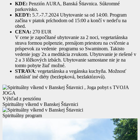
KDE:
Penzión AURA, Banská Štiavnica. Súkromné
parkovisko.
KEDY:
5.7.-7.7.2024 Ubytovanie sa od 14:00. Program
začína v piatok príchodom od 15:00 a končí v nedeľu na
obed.
CENA:
270 EUR
V cene je započítané ubytovanie za 2 noci, vegetariánska
strava formou polpenzie, prenájom priestoru na cvičenie a
príspevok za vedenie programu so Swaminom. Takisto
vedenie jogy 2x a meditácia zvukom. Ubytovanie je riešené v
2 a 3 lôžkových izbách. Ubytovanie samostane nie je na
tomto pobyte žiaľ možné.
STRAVA
: vegetariánska a vegánska kuchyňa. Možnosť
nahlásiť iné diéty (bezlepková, bezlaktózová).
Výhľad z penziónu
Spirituálny víkend v Banskej Štiavnici
Spirituálny program