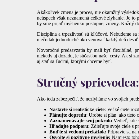
Akákoľvek zmena je proces, nie okamžitý výsledok.
neúspech však neznamená celkové zlyhanie. Je to pr
by sme prijať myšlienku postupnej zmeny. Každý de
Disciplína a trpezlivosť sú kľúčové. Nebudeme sa
niečo tak jednoduché ako venovať každý deň desať mi
Novoročné predsavzatia by mali byť flexibilné, pr
niekedy aj dozadu, je súčasťou našej cesty. Ak si 
aj stať sa ľuďmi, ktorými chceme byť.
Stručný sprievodca:
Ako teda zabezpečiť, že nezlyháme vo svojich preds
Nastavte si realistické ciele
: Veľké ciele roz
Plánujte dopredu
: Urobte si plán, ako tieto 
Zaznamenávajte svoj pokrok:
Vedieť, kde 
Hľadajte podporu:
Zdieľajte svoje ciele s p
Buďte si vedomí prekážok:
Pripravte sa na 
Osvojte si pozitívne myslenie:
Namiesto toho,