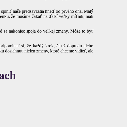
 splniť naše predsavzatia hneď od prvého dňa. Malý
lienku, že musíme čakať na ďalší veľký míľnik, mali
ré sa nakoniec spoja do veľkej zmeny. Môže to byť
 pripomínať si, že každý krok, či už dopredu alebo
ku dosiahnuť nielen zmeny, ktoré chceme vidieť, ale
iach