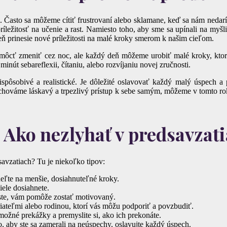
 Často sa môžeme cítiť frustrovaní alebo sklamane, keď sa nám nedarí
íležitosť na učenie a rast. Namiesto toho, aby sme sa upínali na myš
ň prinesie nové príležitosti na malé kroky smerom k našim cieľom.
 môcť zmeniť cez noc, ale každý deň môžeme urobiť malé kroky, kto
nút sebareflexii, čítaniu, alebo rozvíjaniu novej zručnosti.
ispôsobivé a realistické. Je dôležité oslavovať každý malý úspech a
zachováme láskavý a trpezlivý prístup k sebe samým, môžeme v tomto ro
 Ako nezlyhať v predsavzat
avzatiach? Tu je niekoľko tipov:
deľte na menšie, dosiahnuteľné kroky.
ciele dosiahnete.
ste, vám pomôže zostať motivovaný.
riateľmi alebo rodinou, ktorí vás môžu podporiť a povzbudiť.
možné prekážky a premyslite si, ako ich prekonáte.
 aby ste sa zamerali na neúspechy, oslavujte každý úspech.