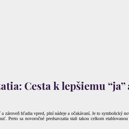
tia: Cesta k lepšiemu “ja”
a zároveň hľadia vpred, plní nádeje a očakávaní. Je to symbolický nov
uť. Preto sa novoročné predsavzatia stali takou celkom etablovanou 