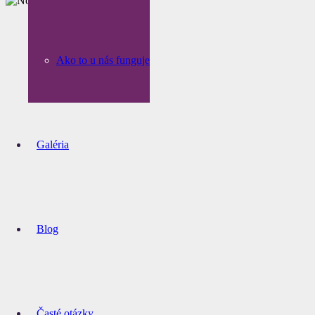
Ako to u nás funguje
Galéria
Blog
Časté otázky