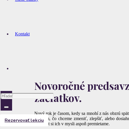
Kontakt
Novoročné predsavza
začiatkov.
Nový rok je časom, kedy sa mnohí z nás obzrú späť 
nad tým, čo chceme zmeniť, zlepšiť, alebo dosiahn
Rezervovať lekciu
veľakrát si ich v mysli aspoň premietame.