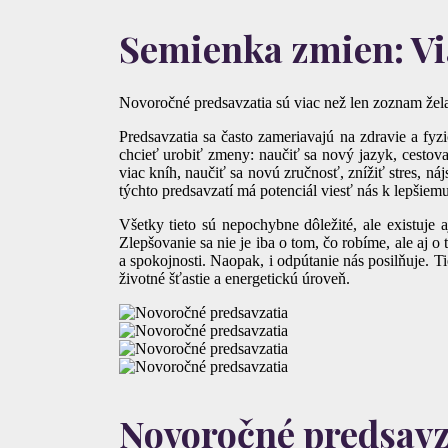
Semienka zmien: Via
Novoročné predsavzatia sú viac než len zoznam žel
Predsavzatia sa často zameriavajú na zdravie a fyz
chcieť urobiť zmeny: naučiť sa nový jazyk, cestovať
viac kníh, naučiť sa novú zručnosť, znížiť stres, n
týchto predsavzatí má potenciál viesť nás k lepšiem
Všetky tieto sú nepochybne dôležité, ale existuje 
Zlepšovanie sa nie je iba o tom, čo robíme, ale aj o
a spokojnosti. Naopak, i odpútanie nás posilňuje.
životné šťastie a energetickú úroveň.
Novoročné predsavza