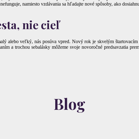
nefunguje, namiesto vzdávania sa hľadajte nové spôsoby, ako dosiahnu
ta, nie cieľ
 malý alebo veľký, nás posúva vpred. Nový rok je skvelým štartovacím
ním a trochou sebalásky môžeme svoje novoročné predsavzatia premen
Blog