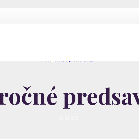
/
Všetky články
/
Novoročné predsavzatia
ročné predsav
06.01.2024