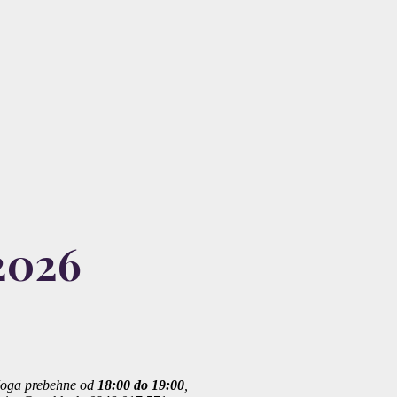
.2026
 Joga prebehne od
18:00 do 19:00
,