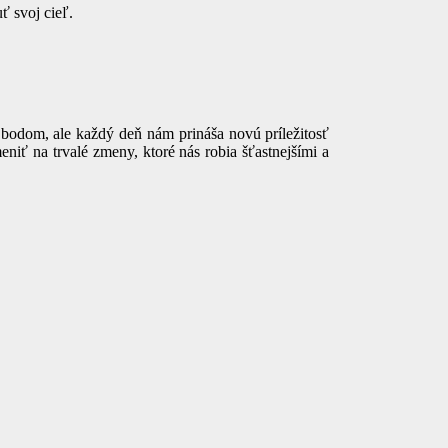
ť svoj cieľ.
 bodom, ale každý deň nám prináša novú príležitosť
iť na trvalé zmeny, ktoré nás robia šťastnejšími a