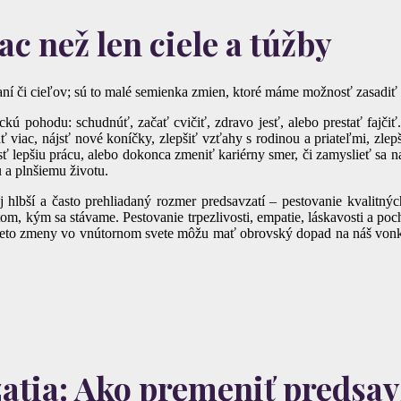
c než len ciele a túžby
aní či cieľov; sú to malé semienka zmien, ktoré máme možnosť zasadi
ickú pohodu: schudnúť, začať cvičiť, zdravo jesť, alebo prestať fajčiť
 viac, nájsť nové koníčky, zlepšiť vzťahy s rodinou a priateľmi, zlepši
ájsť lepšiu prácu, alebo dokonca zmeniť kariérny smer, či zamyslieť s
u a plnšiemu životu.
aj hlbší a často prehliadaný rozmer predsavzatí – pestovanie kvalitný
 tom, kým sa stávame. Pestovanie trpezlivosti, empatie, láskavosti a po
 Tieto zmeny vo vnútornom svete môžu mať obrovský dopad na náš vonka
tia: Ako premeniť predsavz