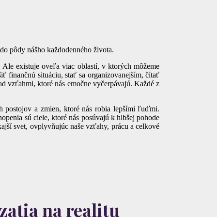
ť do pôdy nášho každodenného života.
. Ale existuje oveľa viac oblastí, v ktorých môžeme
ť finančnú situáciu, stať sa organizovanejším, čítať
a nad vzťahmi, ktoré nás emočne vyčerpávajú. Každé z
ch postojov a zmien, ktoré nás robia lepšími ľuďmi.
chopenia sú ciele, ktoré nás posúvajú k hlbšej pohode
jší svet, ovplyvňujúc naše vzťahy, prácu a celkové
atia na realitu