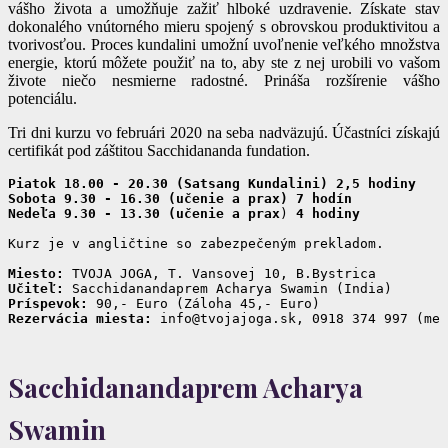
vášho života a umožňuje zažiť hlboké uzdravenie. Získate stav
dokonalého vnútorného mieru spojený s obrovskou produktivitou a
tvorivosťou. Proces kundalini umožní uvoľnenie veľkého množstva
energie, ktorú môžete použiť na to, aby ste z nej urobili vo vašom
živote niečo nesmierne radostné. Prináša rozšírenie vášho
potenciálu.
Tri dni kurzu vo februári 2020 na seba nadväzujú. Účastníci získajú
certifikát pod záštitou Sacchidananda fundation.
Piatok 18.00 - 20.30 (Satsang Kundalini) 2,5 hodiny
Sobota 9.30 - 16.30 (učenie a prax) 7 hodín
Nedeľa 9.30 - 13.30 (učenie a prax
) 
4 hodiny
Kurz je v angličtine so zabezpečeným prekladom. 

Miesto:
Učiteľ:
Príspevok:
Rezervácia miesta:
 info@tvojajoga.sk, 0918 374 997 (men
Sacchidanandaprem Acharya
Swamin