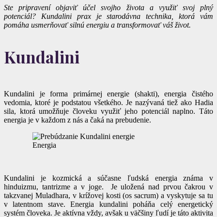
Ste pripravení objaviť účel svojho života a využiť svoj plný
potenciál? Kundalini prax je starodávna technika, ktorá vám
pomáha usmerňovať silnú energiu a transformovať váš život.
Kundalini
Kundalini je forma primárnej energie (shakti), energia čistého
vedomia, ktoré je podstatou všetkého. Je nazývaná tiež ako Hadia
sila, ktorá umožňuje človeku využiť jeho potenciál naplno. Táto
energia je v každom z nás a čaká na prebudenie.
Energia
Kundalini je kozmická a súčasne ľudská energia známa v
hinduizmu, tantrizme a v joge. Je uložená nad prvou čakrou v
takzvanej Muladhara, v krížovej kosti (os sacrum) a vyskytuje sa tu
v latentnom stave. Energia kundalini poháňa celý energetický
systém človeka. Je aktívna vždy, avšak u väčšiny ľudí je táto aktivita