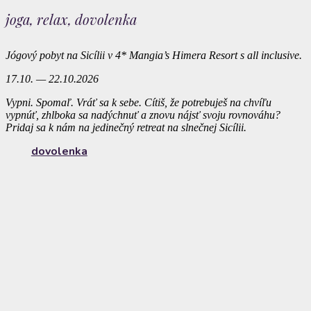
joga, relax, dovolenka
Jógový pobyt na Sicílii v 4* Mangia’s Himera Resort s all inclusive.
17.10. — 22.10.2026
Vypni. Spomaľ. Vráť sa k sebe. Cítiš, že potrebuješ na chvíľu
vypnúť, zhlboka sa nadýchnuť a znovu nájsť svoju rovnováhu?
Pridaj sa k nám na jedinečný retreat na slnečnej Sicílii.
dovolenka