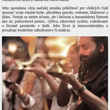
Jeho spontánna vízia naďalej ponúka príležitosť pre všetkých ľudí
spoznať svoje vlastné bytie, absolútnu pravdu, vedomie, blaženosť a
lásku. Venuje sa nielen učeniu, ale i liečeniu a humanitárnej činnosti
ako sú: potravinová pomoc, výživa, zdravotný systém, vzdelávanie
a životné prostredie v Indii. Jeho život je transcendentálny a
presahuje konkrétne náboženstvo či tradíciu.