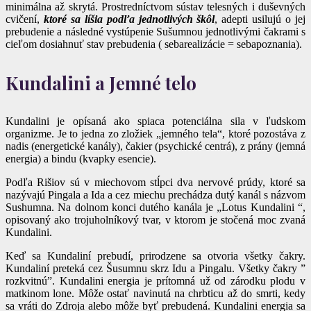
minimálna až skrytá. Prostredníctvom sústav telesných i duševných
cvičení,
ktoré sa líšia podľa jednotlivých škôl
, adepti usilujú o jej
prebudenie a následné vystúpenie Sušumnou jednotlivými čakrami s
cieľom dosiahnuť stav prebudenia ( sebarealizácie = sebapoznania).
Kundalini a Jemné telo
Kundalini je opísaná ako spiaca potenciálna sila v ľudskom
organizme. Je to jedna zo zložiek „jemného tela“, ktoré pozostáva z
nadis (energetické kanály), čakier (psychické centrá), z prány (jemná
energia) a bindu (kvapky esencie).
Podľa Rišiov sú v miechovom stĺpci dva nervové prúdy, ktoré sa
nazývajú Pingala a Ida a cez miechu prechádza dutý kanál s názvom
Sushumna. Na dolnom konci dutého kanála je „Lotus Kundalini “,
opisovaný ako trojuholníkový tvar, v ktorom je stočená m
oc zvaná
Kundalini.
Keď sa Kundaliní prebudí, prirodzene sa otvoria všetky čakry.
Kundaliní preteká cez Šusumnu skrz Idu a Pingalu. Všetky čakry ”
rozkvitnú”. Kundalini energia je prítomná už od zárodku plodu v
matkinom lone. Môže ostať navinutá na chrbticu až do smrti, kedy
sa vráti do Zdroja alebo môže byť prebudená. Kundalini energia sa