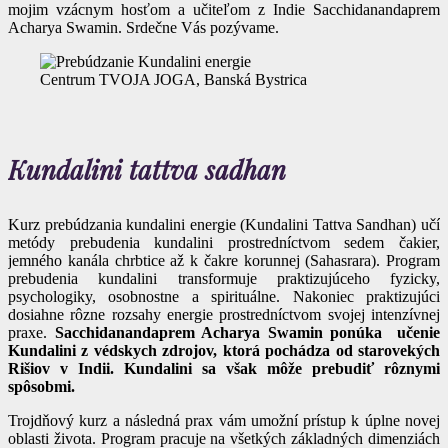
mojim vzácnym hosťom a učiteľom z Indie Sacchidanandaprem
Acharya Swamin. Srdečne Vás pozývame.
Centrum TVOJA JOGA, Banská Bystrica
Kundalini tattva sadhan
Kurz prebúdzania kundalini energie (Kundalini Tattva Sandhan) učí
metódy prebudenia kundalini prostredníctvom sedem čakier,
jemného kanála chrbtice až k čakre korunnej (Sahasrara). Program
prebudenia kundalini transformuje praktizujúceho fyzicky,
psychologiky, osobnostne a spirituálne. Nakoniec praktizujúci
dosiahne rôzne rozsahy energie prostredníctvom svojej intenzívnej
praxe.
Sacchidanandaprem Acharya Swamin ponúka učenie
Kundalini z védskych zdrojov, ktorá pochádza od starovekých
Rišiov v Indii. Kundalini sa však môže prebudiť rôznymi
spôsobmi.
Trojdňový kurz a následná prax vám umožní prístup k úplne novej
oblasti života. Program pracuje na všetkých základných dimenziách