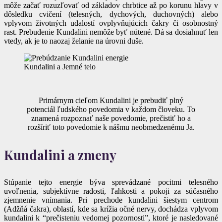
môže začať rozuzľovať od základov chrbtice až po korunu hlavy v
dôsledku cvičení (telesných, dychových, duchovných) alebo
vplyvom životných udalostí ovplyvňujúcich čakry či osobnostný
rast. Prebudenie Kundalini nemôže byť nútené. Dá sa dosiahnuť len
vtedy, ak je to naozaj želanie na úrovni duše.
Kundalini a Jemné telo
Primárnym cieľom Kundalini je prebudiť plný
potenciál ľudského povedomia v každom človeku. To
znamená rozpoznať naše povedomie, prečistiť ho a
rozšíriť toto povedomie k nášmu neobmedzenému Ja.
Kundalini a zmeny
Stúpanie tejto energie býva sprevádzané pocitmi telesného
uvoľnenia, subjektívne radosti, ľahkosti a pokoji za súčasného
zjemnenie vnímania. Pri prechode kundalini šiestym centrom
(Adžňá čakra), oblastí, kde sa krížia očné nervy, dochádza vplyvom
kundalini k “prečisteniu vedomej pozornosti”, ktoré je nasledované