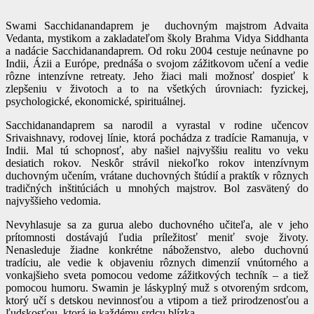
Swami Sacchidanandaprem je duchovným majstrom Advaita
Vedanta, mystikom a zakladateľom školy Brahma Vidya Siddhanta
a nadácie Sacchidanandaprem. Od roku 2004 cestuje neúnavne po
Indii, Ázii a Európe, prednáša o svojom zážitkovom učení a vedie
rôzne intenzívne retreaty. Jeho žiaci mali možnosť dospieť k
zlepšeniu v životoch a to na všetkých úrovniach: fyzickej,
psychologické, ekonomické, spirituálnej.
Sacchidanandaprem sa narodil a vyrastal v rodine učencov
Srivaishnavy, rodovej línie, ktorá pochádza z tradície Ramanuja, v
Indii. Mal tú schopnosť, aby našiel najvyššiu realitu vo veku
desiatich rokov. Neskôr strávil niekoľko rokov intenzívnym
duchovným učením, vrátane duchovných štúdií a praktík v rôznych
tradičných inštitúciách u mnohých majstrov. Bol zasvätený do
najvyššieho vedomia.
Nevyhlasuje sa za gurua alebo duchovného učiteľa, ale v jeho
prítomnosti dostávajú ľudia príležitosť meniť svoje životy.
Nenasleduje žiadne konkrétne náboženstvo, alebo duchovnú
tradíciu, ale vedie k objaveniu rôznych dimenzií vnútorného a
vonkajšieho sveta pomocou vedome zážitkových techník – a tiež
pomocou humoru. Swamin je láskyplný muž s otvoreným srdcom,
ktorý učí s detskou nevinnosťou a vtipom a tiež prirodzenosťou a
ľudskosťou, ktorá je každému srdcu blízka.