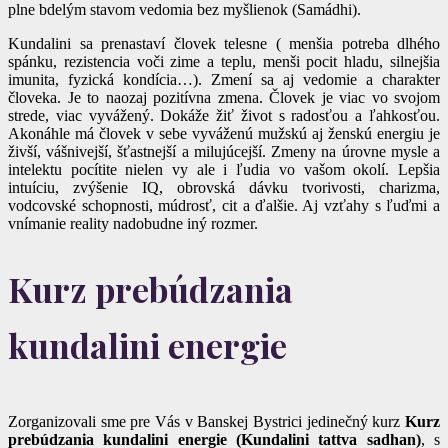
plne bdelým stavom vedomia bez myšlienok (Samádhi).
Kundalini sa prenastaví človek telesne ( menšia potreba dlhého
spánku, rezistencia voči zime a teplu, menši pocit hladu, silnejšia
imunita, fyzická kondícia…). Zmení sa aj vedomie a charakter
človeka. Je to naozaj pozitívna zmena. Človek je viac vo svojom
strede, viac vyvážený. Dokáže žiť život s radosťou a ľahkosťou.
Akonáhle má človek v sebe vyváženú mužskú aj ženskú energiu je
živší, vášnivejší, šťastnejší a milujúcejší. Zmeny na úrovne mysle a
intelektu pocítite nielen vy ale i ľudia vo vašom okolí. Lepšia
intuíciu, zvýšenie IQ, obrovská dávku tvorivosti, charizma,
vodcovské schopnosti, múdrosť, cit a ďalšie. Aj vzťahy s ľuďmi a
vnímanie reality nadobudne iný rozmer.
Kurz prebúdzania
kundalini energie
Zorganizovali sme pre Vás v Banskej Bystrici jedinečný kurz
Kurz
prebúdzania kundalini energie (Kundalini tattva sadhan)
, s