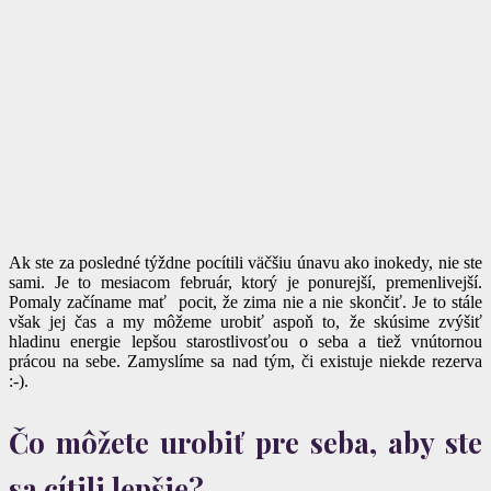
Ak ste za posledné týždne pocítili väčšiu únavu ako inokedy, nie ste
sami. Je to mesiacom február, ktorý je ponurejší, premenlivejší.
Pomaly začíname mať pocit, že zima nie a nie skončiť. Je to stále
však jej čas a my môžeme urobiť aspoň to, že skúsime zvýšiť
hladinu energie lepšou starostlivosťou o seba a tiež vnútornou
prácou na sebe. Zamyslíme sa nad tým, či existuje niekde rezerva
:-).
Čo môžete urobiť pre seba, aby ste
sa cítili lepšie?