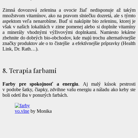
Zimná dovozová zelenina a ovocie žiaľ nedisponuje až takým
množstvom vitamínov, ako na pravom slniečku dozretá, ale s týmto
aspektom veľa nenarobíme. Buď si nakúpite bio zeleninu, ktorej je
však v našich lokalitách v zime pomenej alebo si doplníte vitamíny
a minerály vhodnými výživovými doplnkami. Namiesto lekárne
zbehnite do dobrých bio-obchodov, kde majú trochu alternatívnejšie
značky produktov ale o to čistejšie a efektívnejšie prípravky (Health
Link, Dr. Rath…).
8. Terapia farbami
Farby pre spokojnosť a energiu
. Aj malý kúsok pestrosti
v podobe šatky, čiapky, zdvihne vašu energiu a náladu ako keby ste
boli odetí iba v ponurých farbách.
vo.vlne
by Monika