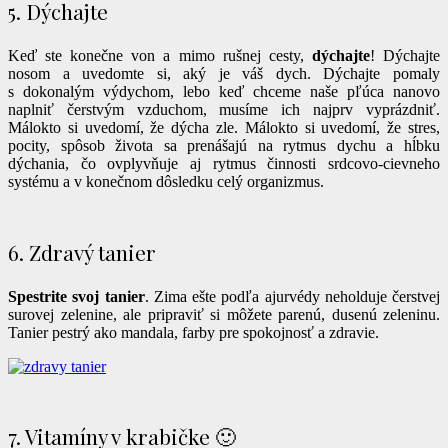
5. Dýchajte
Keď ste konečne von a mimo rušnej cesty,
dýchajte
! Dýchajte
nosom a uvedomte si, aký je váš dych. Dýchajte pomaly
s dokonalým výdychom, lebo keď chceme naše pľúca nanovo
naplniť čerstvým vzduchom, musíme ich najprv vyprázdniť.
Málokto si uvedomí, že dýcha zle. Málokto si uvedomí, že stres,
pocity, spôsob života sa prenášajú na rytmus dychu a hĺbku
dýchania, čo ovplyvňuje aj rytmus činnosti srdcovo-cievneho
systému a v konečnom dôsledku celý organizmus.
6. Zdravý tanier
Spestrite svoj tanier
. Zima ešte podľa ajurvédy neholduje čerstvej
surovej zelenine, ale pripraviť si môžete parenú, dusenú zeleninu.
Tanier pestrý ako mandala, farby pre spokojnosť a zdravie.
7. Vitamíny v krabičke 🙂