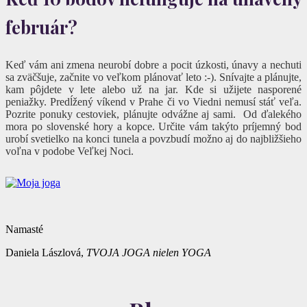
február?
Keď vám ani zmena neurobí dobre a pocit úzkosti, únavy a nechuti
sa zväčšuje, začnite vo veľkom plánovať leto :-). Snívajte a plánujte,
kam pôjdete v lete alebo už na jar. Kde si užijete nasporené
peniažky. Predĺžený víkend v Prahe či vo Viedni nemusí stáť veľa.
Pozrite ponuky cestoviek, plánujte odvážne aj sami. Od ďalekého
mora po slovenské hory a kopce. Určite vám takýto príjemný bod
urobí svetielko na konci tunela a povzbudí možno aj do najbližšieho
voľna v podobe Veľkej Noci.
Namasté
Daniela Lászlová,
TVOJA JOGA nielen YOGA