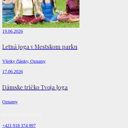
19.06.2026
Letná joga v Mestskom parku
Všetky články, Oznamy
17.06.2026
Dámske tričko Tvoja Joga
Oznamy
KONTAKTUJTE NÁS
+421 918 374 997