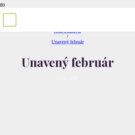
/
Joga a zdravie
/
Unavený február
Unavený február
23.02.2018