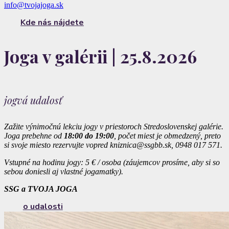
info@tvojajoga.sk
Kde nás nájdete
Joga v galérii | 25.8.2026
jogvá udalosť
Zažite výnimočnú lekciu jogy v priestoroch Stredoslovenskej galérie.
Joga prebehne od
18:00 do 19:00
, počet miest je obmedzený, preto
si svoje miesto rezervujte vopred kniznica@ssgbb.sk,
0948 017 571.
Vstupné na hodinu jogy: 5 € / osoba (záujemcov prosíme, aby si so
sebou doniesli aj vlastné jogamatky).
SSG a TVOJA JOGA
o udalosti