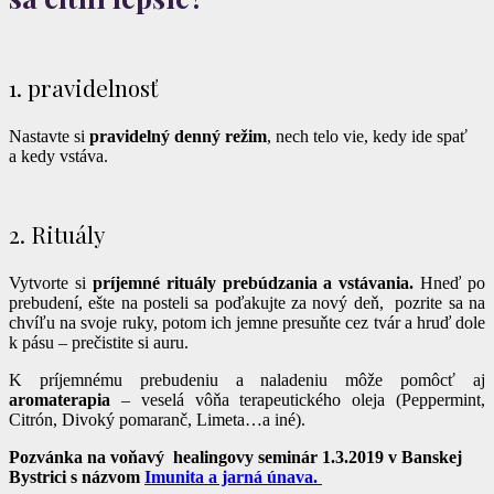
1. pravidelnosť
Nastavte si
pravidelný denný režim
, nech telo vie, kedy ide spať
a kedy vstáva.
2. Rituály
Vytvorte si
príjemné rituály prebúdzania a vstávania.
Hneď po
prebudení, ešte na posteli sa poďakujte za nový deň, pozrite sa na
chvíľu na svoje ruky, potom ich jemne presuňte cez tvár a hruď dole
k pásu – prečistite si auru.
K príjemnému prebudeniu a naladeniu môže pomôcť aj
aromaterapia
– veselá vôňa terapeutického oleja (Peppermint,
Citrón, Divoký pomaranč, Limeta…a iné).
Pozvánka na voňavý healingovy seminár 1.3.2019 v Banskej
Bystrici s názvom
Imunita a jarná únava.