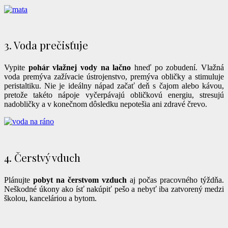
3. Voda prečisťuje
Vypite
pohár vlažnej vody na lačno
hneď po zobudení. Vlažná
voda premýva zažívacie ústrojenstvo, premýva obličky a stimuluje
peristaltiku. Nie je ideálny nápad začať deň s čajom alebo kávou,
pretože takéto nápoje vyčerpávajú obličkovú energiu, stresujú
nadobličky a v konečnom dôsledku nepotešia ani zdravé črevo.
4. Čerstvý vduch
Plánujte
pobyt na čerstvom vzduch
aj počas pracovného týždňa.
Neškodné úkony ako ísť nakúpiť pešo a nebyť iba zatvorený medzi
školou, kanceláriou a bytom.