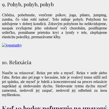
9. Pohyb, pohyb, pohyb
Chôdza, pobehnutie, venčenie psíkov, joga, pilates, jumping,
zumba, čo vám robí radosť. Telo miluje pohyb. Pohybom ho
udržujeme v dobrej kondícii. Zdravým pohybom ho nelikvidujeme,
naopak zvyšujeme jeho odolnosť voči chorobám, posilňujeme
srdiečko, pomáhame prietoku krvi a lymfy v tele, zlepšujeme
elasticitu pokožky, premazávame kĺby.
10. Relaxácia
Naučte sa relaxovať. Relax pre telo a myseľ. Relax v sede alebo
ľahu. Relax ako pri joge v šavasáne, kde je svalový tonus nižší než
pri spánku, ale myseľ je bdelá a koncentrovaná na proces relaxácie
napríklad aj sledovaním dychu. Sledovanie rytmu dychu myseľ
zamestná, nedovolí jej zaspať, nedovolí jej odbehnú za inou
myšlienkou.
Keď 10 bodov nefunguje na unavený